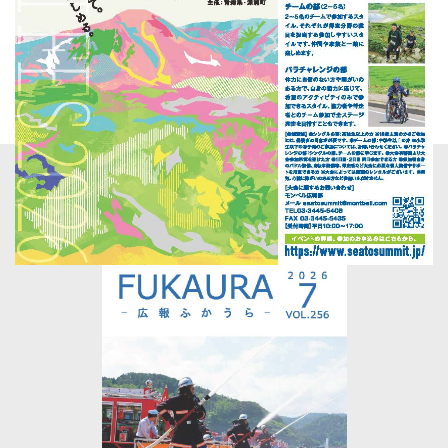
2026.07.17
白神山地フェスティバル 開催のお知らせ（白神
山地SEA TOSUMMIT同時開催）
イベント一覧を見る
広報ふかうら最新
号