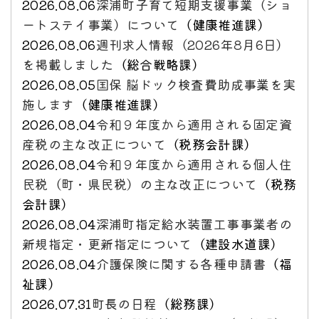
2026.08.06
深浦町子育て短期支援事業（ショ
ートステイ事業）について
（
健康推進課
）
2026.08.06
週刊求人情報（2026年8月6日）
を掲載しました
（
総合戦略課
）
2026.08.05
国保 脳ドック検査費助成事業を実
施します
（
健康推進課
）
2026.08.04
令和９年度から適用される固定資
産税の主な改正について
（
税務会計課
）
2026.08.04
令和９年度から適用される個人住
民税（町・県民税）の主な改正について
（
税務
会計課
）
2026.08.04
深浦町指定給水装置工事事業者の
新規指定・更新指定について
（
建設水道課
）
2026.08.04
介護保険に関する各種申請書
（
福
祉課
）
2026.07.31
町長の日程
（
総務課
）