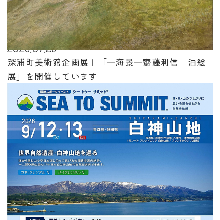
2026.07.25
深浦町美術館企画展Ⅰ「─海景─齋藤利信 油絵
展」を開催しています