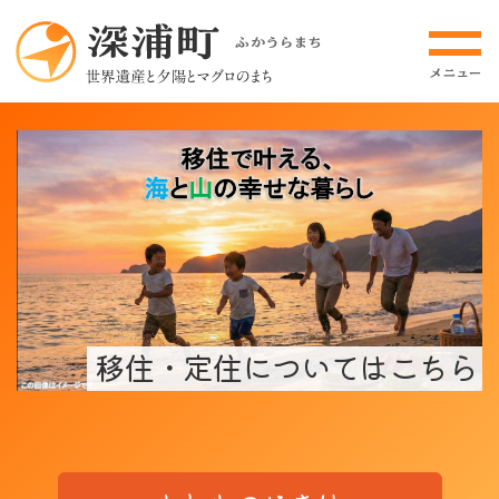
移住・定住についてはこちら
公式HPはこちら
絶品！マグロステーキ
甘い！ふかうら雪人参
お申込みはこちら
驫木駅と夕陽
公式HPはこちら