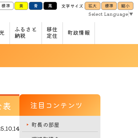
標準
黄
青
黒
拡大
標準
縮小
文字サイズ
Select Language
▼
ふるさと
移住
光
町政情報
納税
定住
公表
注目コンテンツ
町長の部屋
.10.14