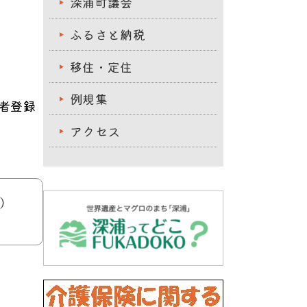
深浦町議会
ふるさと納税
移住・定住
例規集
者登録
アクセス
号）