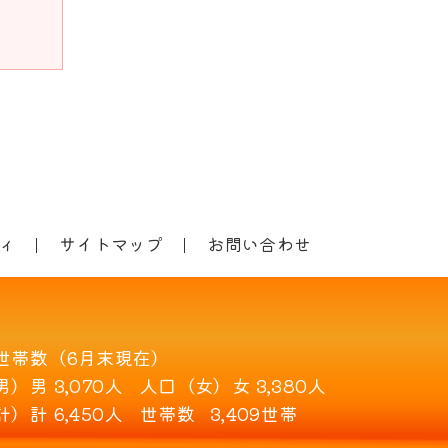
ィ
サイトマップ
お問い合わせ
世帯数（6月末現在）
男）
男 3,070人
人口（女）
女 3,380人
計）
計 6,450人
世帯数
3,409世帯