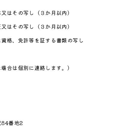
本又はその写し（３か月以内）
証又はその写し（３か月以内）
な資格、免許等を証する書類の写し
な場合は個別に連絡します。）
84番地2