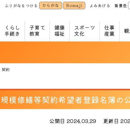
ひらがな
Romaji
ふりがなをつける
よみあげる
背景色
本
文
へ
くらし
子育て
健康
スポーツ
仕事
観
手続き
教育
福祉
文化
産業
・契約
小規模修繕等契約希望者登録名簿の
公開日 2024.03.29
更新日 2025