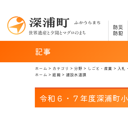
防災
防犯
記事
ホーム
カテゴリ
分野
しごと・産業
入札
ホーム
組織
建設水道課
令和６・７年度深浦町