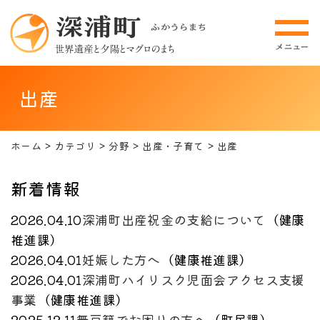
出産
ホーム
カテゴリ
分野
出産・子育て
出産
新着情報
2026.04.10
深浦町出産祝金の支給について
（
健康
推進課
）
2026.04.01
妊娠した方へ
（
健康推進課
）
2026.04.01
深浦町ハイリスク児面会アクセス支援
事業
（
健康推進課
）
2025.12.11
無戸籍でお困りの方へ
（
町民課
）