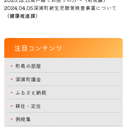
2024.04.05
深浦町新生児聴覚検査事業について
（
健康推進課
）
注目コンテンツ
町長の部屋
深浦町議会
ふるさと納税
移住・定住
例規集