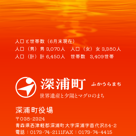
人口と世帯数（6月末現在）
人口（男）
男 3,070人
人口（女）
女 3,380人
人口（計）
計 6,450人
世帯数
3,409世帯
深浦町役場
〒038-2324
青森県西津軽郡深浦町大字深浦字苗代沢84-2
電話
0173-74-2111
FAX
0173-74-4415