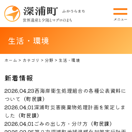
生活・環境
ホーム
カテゴリ
分野
生活・環境
新着情報
2026.04.23
西海岸衛生処理組合の各種公表資料に
ついて
（
町民課
）
2026.04.01
深浦町災害廃棄物処理計画を策定しま
した
（
町民課
）
2026.04.01
ごみの出し方・分け方
（
町民課
）
2026.02.25
第３次深浦町地球温暖化対策実行計画