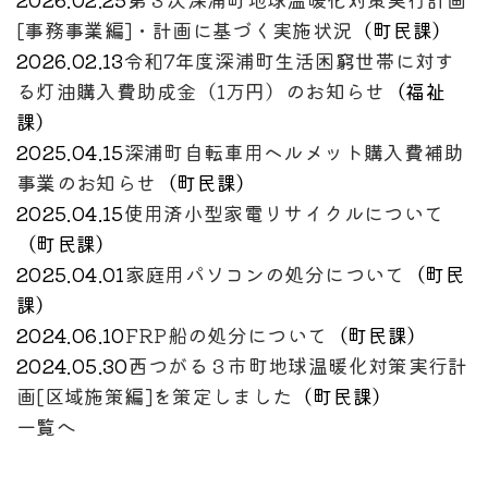
[事務事業編]・計画に基づく実施状況
（
町民課
）
2026.02.13
令和7年度深浦町生活困窮世帯に対す
る灯油購入費助成金（1万円）のお知らせ
（
福祉
課
）
2025.04.15
深浦町自転車用ヘルメット購入費補助
事業のお知らせ
（
町民課
）
2025.04.15
使用済小型家電リサイクルについて
（
町民課
）
2025.04.01
家庭用パソコンの処分について
（
町民
課
）
2024.06.10
FRP船の処分について
（
町民課
）
2024.05.30
西つがる３市町地球温暖化対策実行計
画[区域施策編]を策定しました
（
町民課
）
一覧へ