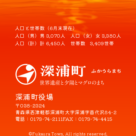
人口と世帯数（6月末現在）
人口（男）
男 3,070人
人口（女）
女 3,380人
人口（計）
計 6,450人
世帯数
3,409世帯
深浦町役場
〒038-2324
青森県西津軽郡深浦町大字深浦字苗代沢84-2
電話
0173-74-2111
FAX
0173-74-4415
©Fukaura Town. All rights reserved.