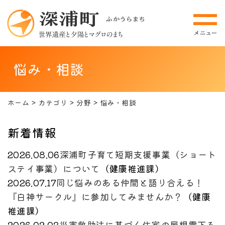
悩み・相談
ホーム
カテゴリ
分野
悩み・相談
新着情報
2026.08.06
深浦町子育て短期支援事業（ショート
ステイ事業）について
（
健康推進課
）
2026.07.17
同じ悩みのある仲間と語り合える！
『白神サークル』に参加してみませんか？
（
健康
推進課
）
2026.02.03
災害救助法に基づく住家の屋根雪下ろ