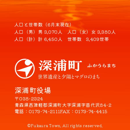
人口と世帯数（6月末現在）
人口（男）
男 3,070人
人口（女）
女 3,380人
人口（計）
計 6,450人
世帯数
3,409世帯
深浦町役場
〒038-2324
青森県西津軽郡深浦町大字深浦字苗代沢84-2
電話
0173-74-2111
FAX
0173-74-4415
©Fukaura Town. All rights reserved.