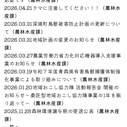
2026.04.21
クマに注意してください！！
（
農林水
産課
）
2026.03.31
深浦町鳥獣被害防止計画の更新につい
て
（
農林水産課
）
2026.03.31
地域計画の変更のお知らせ
（
農林水産
課
）
2026.03.27
農業労働力省力化対応機器導入支援事
業のお知らせ
（
農林水産課
）
2026.03.19
令和７年度青森県有害鳥獣捕獲体制強
化事業による取り組みについて
（
農林水産課
）
2026.01.20
地域おこし協力隊 活動報告会 開催の
お知らせ～委託型地域おこし協力隊事業の1年を振
り返って～
（
農林水産課
）
2025.11.28
森林環境譲与税の使途公表
（
農林水産
課
）
一覧へ