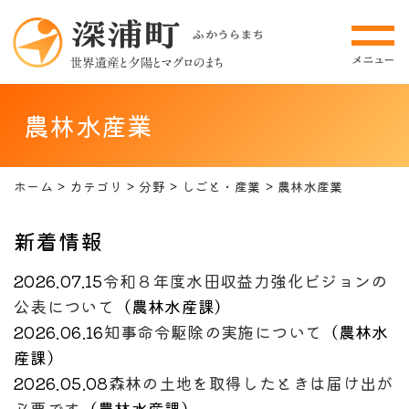
農林水産業
ホーム
カテゴリ
分野
しごと・産業
農林水産業
新着情報
2026.07.15
令和８年度水田収益力強化ビジョンの
公表について
（
農林水産課
）
2026.06.16
知事命令駆除の実施について
（
農林水
産課
）
2026.05.08
森林の土地を取得したときは届け出が
必要です
（
農林水産課
）