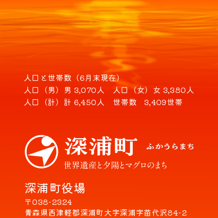
人口と世帯数（6月末現在）
人口（男）
男 3,070人
人口（女）
女 3,380人
人口（計）
計 6,450人
世帯数
3,409世帯
深浦町役場
〒038-2324
青森県西津軽郡深浦町大字深浦字苗代沢84-2