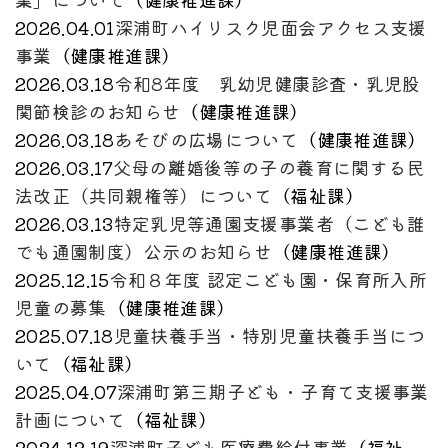
2026.04.01
深浦町ハイリスク児面会アクセス支援
事業
（
健康推進課
）
2026.03.18
令和8年度 乳幼児健康診査・乳児股
関節検診のお知らせ
（
健康推進課
）
2026.03.18
あそびの広場について
（
健康推進課
）
2026.03.17
父母の離婚後等の子の養育に関する民
法改正（共同親権等）について
（
福祉課
）
2026.03.13
特定乳児等通園支援事業者（こども誰
でも通園制度）公示のお知らせ
（
健康推進課
）
2025.12.15
令和８年度 認定こども園・保育所入所
児童の募集
（
健康推進課
）
2025.07.18
児童扶養手当・特別児童扶養手当につ
いて
（
福祉課
）
2025.04.07
深浦町第三期子ども・子育て支援事業
計画について
（
福祉課
）
2024.12.19
深浦町子ども医療費給付事業
（
福祉