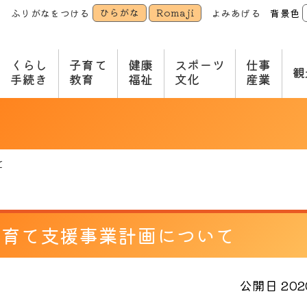
ひらがな
Romaji
ふりがなをつける
よみあげる
背景色
本
文
へ
くらし
子育て
健康
スポーツ
仕事
観
手続き
教育
福祉
文化
産業
て
子育て支援事業計画について
公開日 2020