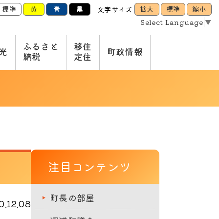
標準
黄
青
黒
拡大
標準
縮小
文字サイズ
Select Language
▼
ふるさと
移住
光
町政情報
納税
定住
注目コンテンツ
町長の部屋
.12.08