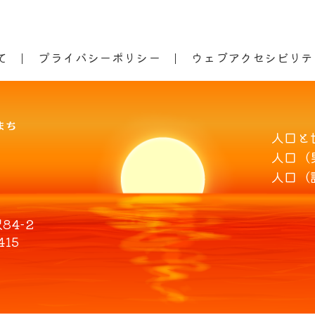
て
プライバシーポリシー
ウェブアクセシビリテ
人口と
人口（
人口（
4-2
415