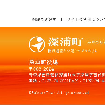
組織でさがす
サイトの利用につい
深浦町役場
〒038-2324
青森県西津軽郡深浦町大字深浦字苗代沢8
電話
0173-74-2111
FAX
0173-74-4
©Fukaura Town. All rights reserved.