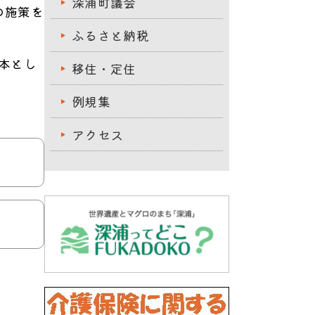
深浦町議会
の施策を
ふるさと納税
本とし
移住・定住
例規集
アクセス