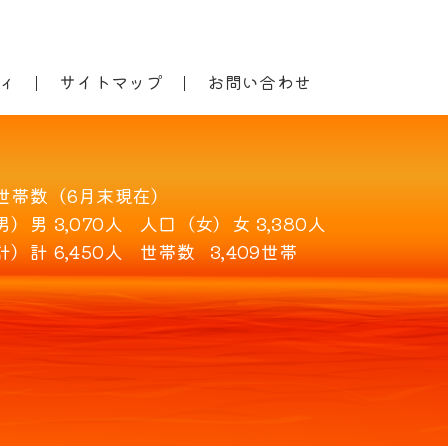
ィ
サイトマップ
お問い合わせ
世帯数（6月末現在）
男）
男 3,070人
人口（女）
女 3,380人
計）
計 6,450人
世帯数
3,409世帯