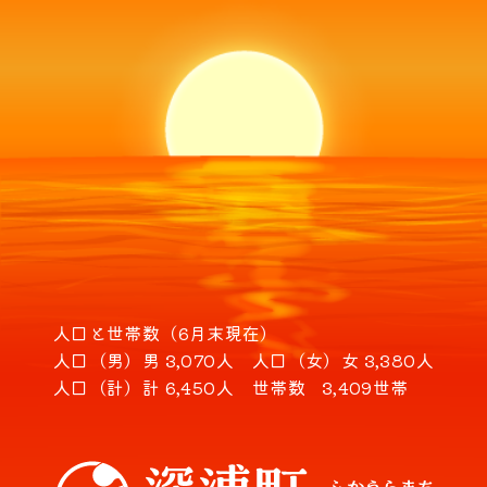
人口と世帯数（6月末現在）
人口（男）
男 3,070人
人口（女）
女 3,380人
人口（計）
計 6,450人
世帯数
3,409世帯