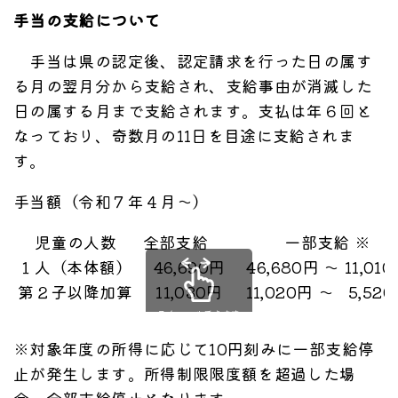
手当の支給について
手当は県の認定後、認定請求を行った日の属す
る月の翌月分から支給され、支給事由が消滅した
日の属する月まで支給されます。支払は年６回と
なっており、奇数月の11日を目途に支給されま
す。
手当額（令和７年４月～）
児童の人数
全部支給
一部支給 ※
１人（本体額）
46,690円
46,680円 ～ 11,01
第２子以降加算
11,030円
11,020円 ～ 5,52
スクロールできます
※対象年度の所得に応じて10円刻みに一部支給停
止が発生します。所得制限限度額を超過した場