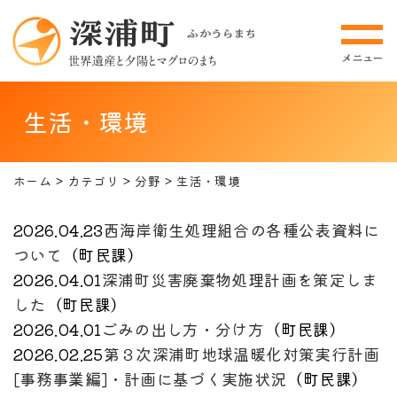
生活・環境
ホーム
カテゴリ
分野
生活・環境
2026.04.23
西海岸衛生処理組合の各種公表資料に
ついて
（
町民課
）
2026.04.01
深浦町災害廃棄物処理計画を策定しま
した
（
町民課
）
2026.04.01
ごみの出し方・分け方
（
町民課
）
2026.02.25
第３次深浦町地球温暖化対策実行計画
[事務事業編]・計画に基づく実施状況
（
町民課
）