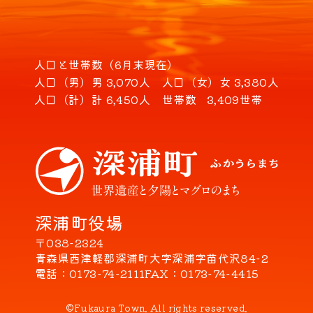
人口と世帯数（6月末現在）
人口（男）
男 3,070人
人口（女）
女 3,380人
人口（計）
計 6,450人
世帯数
3,409世帯
深浦町役場
〒038-2324
青森県西津軽郡深浦町大字深浦字苗代沢84-2
電話
0173-74-2111
FAX
0173-74-4415
©Fukaura Town. All rights reserved.