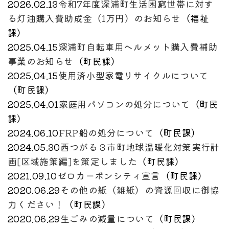
2026.02.13
令和7年度深浦町生活困窮世帯に対す
る灯油購入費助成金（1万円）のお知らせ
（
福祉
課
）
2025.04.15
深浦町自転車用ヘルメット購入費補助
事業のお知らせ
（
町民課
）
2025.04.15
使用済小型家電リサイクルについて
（
町民課
）
2025.04.01
家庭用パソコンの処分について
（
町民
課
）
2024.06.10
FRP船の処分について
（
町民課
）
2024.05.30
西つがる３市町地球温暖化対策実行計
画[区域施策編]を策定しました
（
町民課
）
2021.09.10
ゼロカーボンシティ宣言
（
町民課
）
2020.06.29
その他の紙（雑紙）の資源回収に御協
力ください！
（
町民課
）
2020.06.29
生ごみの減量について
（
町民課
）