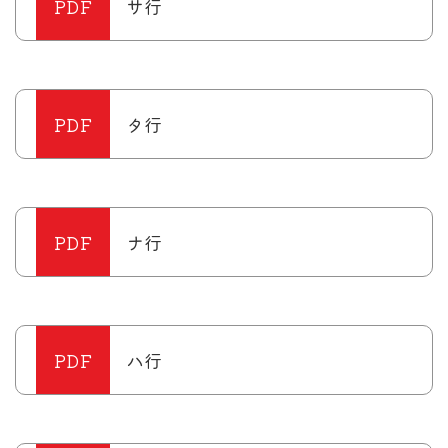
サ行
タ行
ナ行
ハ行