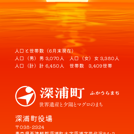
人口と世帯数（6月末現在）
人口（男）
男 3,070人
人口（女）
女 3,380人
人口（計）
計 6,450人
世帯数
3,409世帯
深浦町役場
〒038-2324
青森県西津軽郡深浦町大字深浦字苗代沢84-2