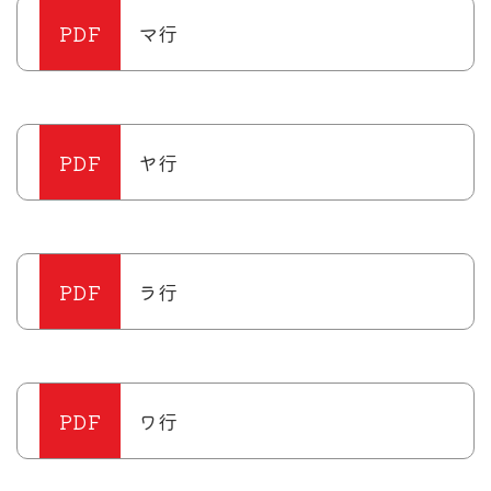
マ行
ヤ行
ラ行
ワ行