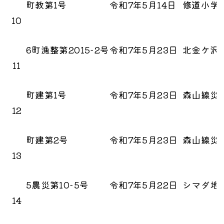
町教第1号
令和7年5月14日
修道小学
10
6町漁整第2015-2号
令和7年5月23日
北金ケ沢
11
町建第1号
令和7年5月23日
森山線災
12
町建第2号
令和7年5月23日
森山線災
13
5農災第10-5号
令和7年5月22日
シマダ地
14