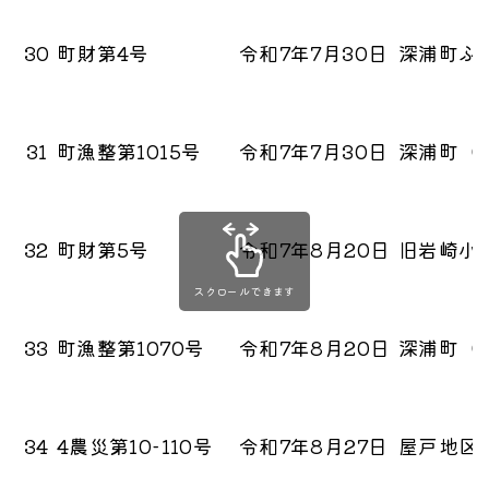
30
町財第4号
令和7年7月30日
深浦町ふ
31
町漁整第1015号
令和7年7月30日
深浦町（
32
町財第5号
令和7年8月20日
旧岩崎小
スクロールできます
33
町漁整第1070号
令和7年8月20日
深浦町（
34
4農災第10-110号
令和7年8月27日
屋戸地区