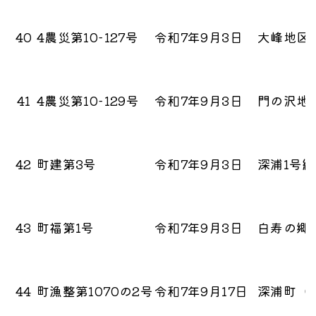
40
4農災第10-127号
令和7年9月3日
大峰地区
41
4農災第10-129号
令和7年9月3日
門の沢地
42
町建第3号
令和7年9月3日
深浦1号
43
町福第1号
令和7年9月3日
白寿の郷
44
町漁整第1070の2号
令和7年9月17日
深浦町（