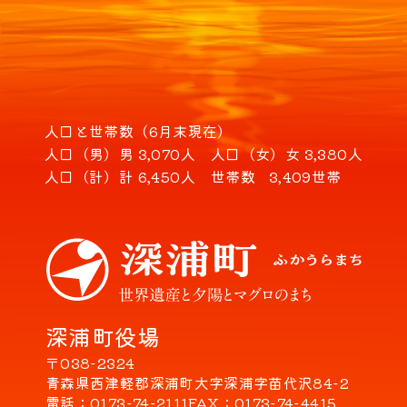
人口と世帯数（6月末現在）
人口（男）
男 3,070人
人口（女）
女 3,380人
人口（計）
計 6,450人
世帯数
3,409世帯
深浦町役場
〒038-2324
青森県西津軽郡深浦町大字深浦字苗代沢84-2
電話
0173-74-2111
FAX
0173-74-4415