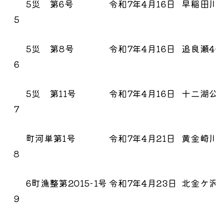
5災 第6号
令和7年4月16日
早稲田川
5
5災 第8号
令和7年4月16日
追良瀬4
6
5災 第11号
令和7年4月16日
十二湖公
7
町河単第1号
令和7年4月21日
黄金崎川
8
6町漁整第2015-1号
令和7年4月23日
北金ケ沢
9