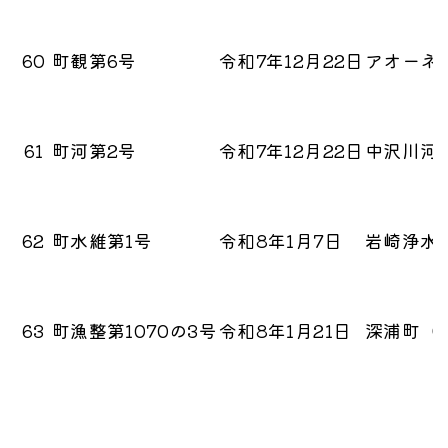
60
町観第6号
令和7年12月22日
アオーネ
61
町河第2号
令和7年12月22日
中沢川河
62
町水維第1号
令和8年1月7日
岩崎浄水
63
町漁整第1070の3号
令和8年1月21日
深浦町（