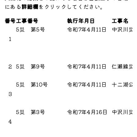
にある
詳細欄
をクリックしてください。
番号
工事番号
執行年月日
工事名
5災 第5号
令和7年4月11日
中沢川災
1
２
5災 第9号
令和7年4月11日
仁瀬線災
5災 第10号
令和7年4月11日
十二湖公
３
5災 第3号
令和7年4月16日
中沢川災
４