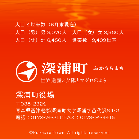
人口と世帯数（6月末現在）
人口（男）
男 3,070人
人口（女）
女 3,380人
人口（計）
計 6,450人
世帯数
3,409世帯
深浦町役場
〒038-2324
青森県西津軽郡深浦町大字深浦字苗代沢84-2
電話
0173-74-2111
FAX
0173-74-4415
©Fukaura Town. All rights reserved.