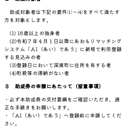
助成対象者は下記の要件⑴～⑷をすべて満たす
方を対象とします。
(1) 18歳以上の独身者
(2)令和７年４月１日以降にあおもりマッチング
システム「ＡI（あい）であう」に新規で利用登録
する見込みの者
(3)登録日において深浦町に住所を有する者
(4)町税等の滞納がない者
３ 助成券の申請にあたって（留意事項）
・必ず本助成券の交付要綱をご確認いただき、適
正な手続きをお願いします。
・「AI（あい）であう」へ登録前に申請してくだ
さい。