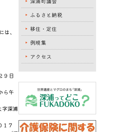
深浦町議会
ふるさと納税
移住・定住
には、
例規集
アクセス
２９日
から午
大字深浦
０１７