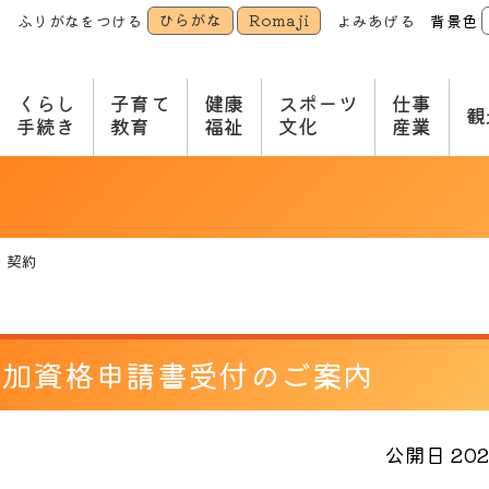
ひらがな
Romaji
ふりがなをつける
よみあげる
背景色
本
文
へ
くらし
子育て
健康
スポーツ
仕事
観
手続き
教育
福祉
文化
産業
・契約
参加資格申請書受付のご案内
公開日 2023