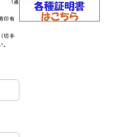
） （直
消印有
（切手
い。