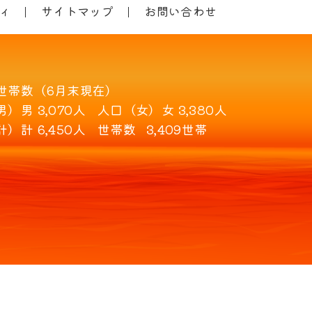
ィ
サイトマップ
お問い合わせ
世帯数（6月末現在）
男）
男 3,070人
人口（女）
女 3,380人
計）
計 6,450人
世帯数
3,409世帯