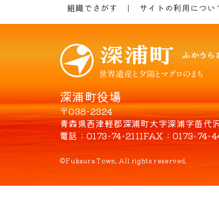
組織でさがす
サイトの利用につい
深浦町役場
〒038-2324
青森県西津軽郡深浦町大字深浦字苗代沢8
電話
0173-74-2111
FAX
0173-74-4
©Fukaura Town. All rights reserved.