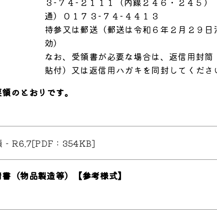
３−７４−２１１１（内線２４６・２４５
通）０１７３−７４−４４１３
持参又は郵送（郵送は令和６年２月２９日
効）
なお、受領書が必要な場合は、返信用封筒
貼付）又は返信用ハガキを同封してくださ
要領のとおりです。
R6.7[PDF：354KB]
請書（物品製造等）【参考様式】