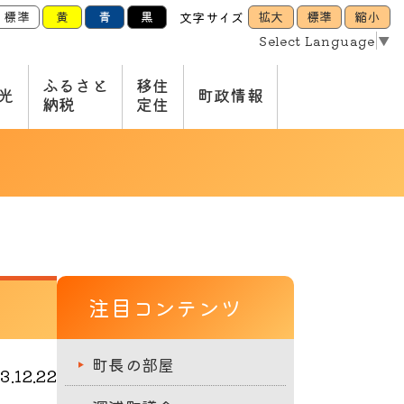
標準
黄
青
黒
拡大
標準
縮小
文字サイズ
Select Language
▼
ふるさと
移住
光
町政情報
納税
定住
注目コンテンツ
町長の部屋
.12.22