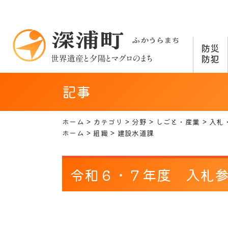
防災
防犯
記事
ホーム
カテゴリ
分野
しごと・産業
入札
ホーム
組織
建設水道課
令和６・７年度 入札