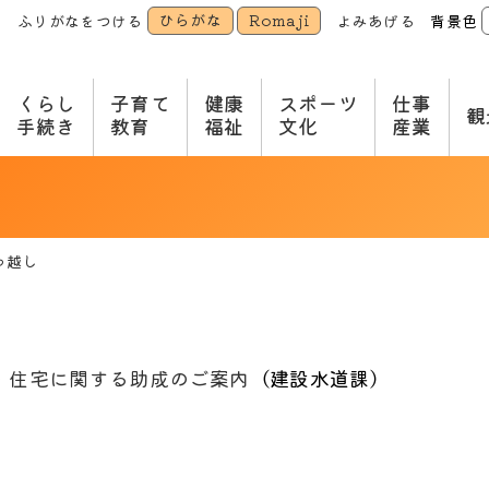
ひらがな
Romaji
ふりがなをつける
よみあげる
背景色
本
文
へ
くらし
子育て
健康
スポーツ
仕事
観
手続き
教育
福祉
文化
産業
っ越し
・住宅に関する助成のご案内
（
建設水道課
）