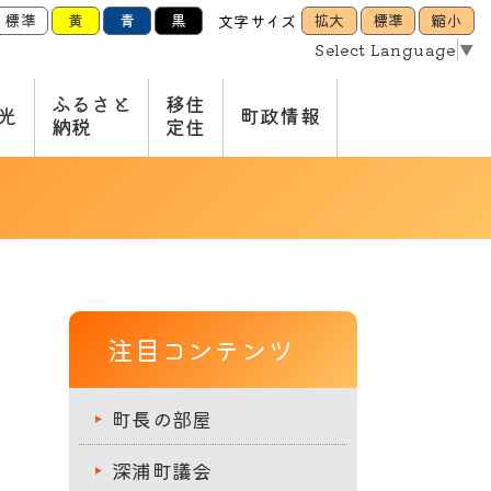
標準
黄
青
黒
拡大
標準
縮小
文字サイズ
Select Language
▼
ふるさと
移住
光
町政情報
納税
定住
注目コンテンツ
町長の部屋
深浦町議会