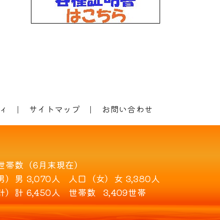
ィ
サイトマップ
お問い合わせ
世帯数（6月末現在）
男）
男 3,070人
人口（女）
女 3,380人
計）
計 6,450人
世帯数
3,409世帯