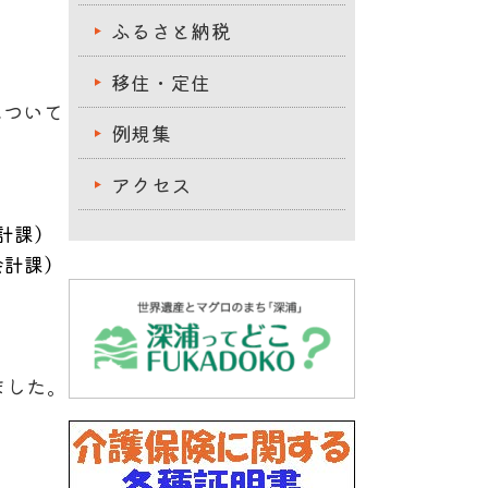
ふるさと納税
移住・定住
について
例規集
アクセス
計課
）
会計課
）
ました。