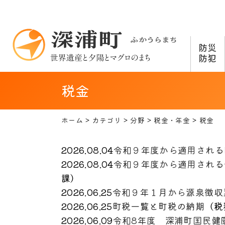
防災
防犯
税金
ホーム
カテゴリ
分野
税金・年金
税金
2026.08.04
令和９年度から適用される
2026.08.04
令和９年度から適用される
課
）
2026.06.25
令和９年１月から源泉徴収
2026.06.25
町税一覧と町税の納期
（
税
2026.06.09
令和8年度 深浦町国民健