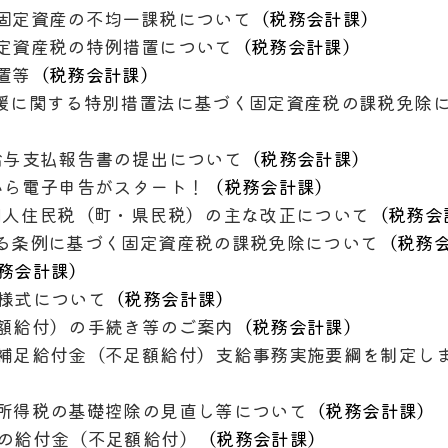
固定資産の不均一課税について
（
税務会計課
）
定資産税の特例措置について
（
税務会計課
）
置等
（
税務会計課
）
援に関する特別措置法に基づく固定資産税の課税免除
給与支払報告書の提出について
（
税務会計課
）
から電子申告がスタート！
（
税務会計課
）
個人住民税（町・県民税）の主な改正について
（
税務会
る条例に基づく固定資産税の課税免除について
（
税務
務会計課
）
様式について
（
税務会計課
）
額給付）の手続き等のご案内
（
税務会計課
）
補足給付金（不足額給付）支給事務実施要綱を制定し
所得税の基礎控除の見直し等について
（
税務会計課
）
の給付金（不足額給付）
（
税務会計課
）