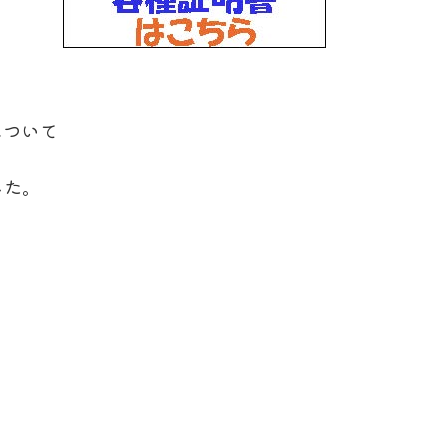
について
した。