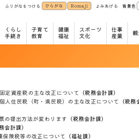
ひらがな
Romaji
ふりがなをつける
よみあげる
背景色
本
文
へ
くらし
子育て
健康
スポーツ
仕事
観
手続き
教育
福祉
文化
産業
固定資産税の主な改正について
（
税務会計課
）
個人住民税（町・県民税）の主な改正について
（
税務
票の提出方法が変わります
（
税務会計課
）
務会計課
）
康保険税等の改正について
（
福祉課
）