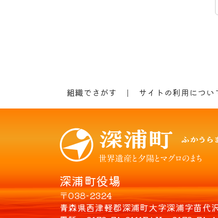
組織でさがす
サイトの利用につい
深浦町役場
〒038-2324
青森県西津軽郡深浦町大字深浦字苗代沢8