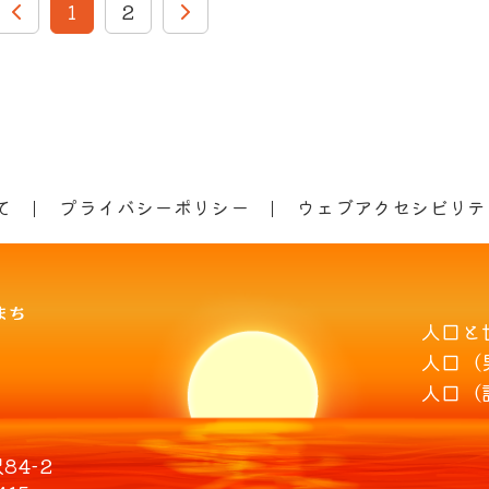
1
2
て
プライバシーポリシー
ウェブアクセシビリテ
人口と
人口（
人口（
4-2