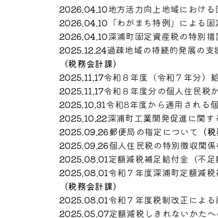
2026.04.10
地方活力向上地域における
2026.04.10
「わがまち特例」による固
2026.04.10
深浦町固定資産税の特別措
2025.12.24
過疎地域の持続的発展の支
（
税務会計課
）
2025.11.17
令和８年度（令和７年分）
2025.11.17
令和８年度分の個人住民税
2025.10.31
令和8年度から適用される
2025.10.22
深浦町工業開発促進に関す
2025.09.26
郵便局の指定について
（
税
2025.09.26
個人住民税の特別徴収関係
2025.08.01
定額減税補足給付金（不足
2025.08.01
令和７年度深浦町定額減税
（
税務会計課
）
2025.08.01
令和７年度税制改正による
2025.05.07
定額減税しきれないかたへ