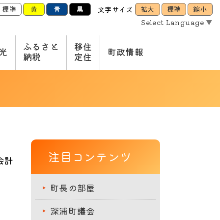
標準
黄
青
黒
拡大
標準
縮小
文字サイズ
Select Language
▼
ふるさと
移住
光
町政情報
納税
定住
注目コンテンツ
会計
町長の部屋
深浦町議会