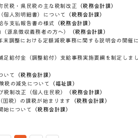
町民税・県民税の主な税制改正
（
税務会計課
）
（個人別明細書）について
（
税務会計課
）
給与支払報告書の様式
（
税務会計課
）
内（源泉徴収義務者の方へ）
（
税務会計課
）
年末調整における定額減税事務に関する説明会の開催
補足給付金（調整給付）支給事務実施要綱を制定しま
ついて
（
税務会計課
）
険税の減免について
（
福祉課
）
び税制改正（個人住民税）
（
税務会計課
）
（国税）の課税が始まります
（
税務会計課
）
開始について
（
税務会計課
）