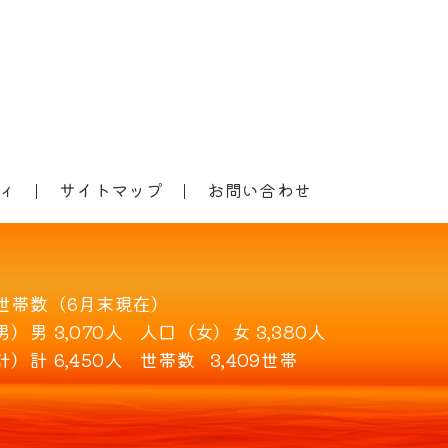
ィ
サイトマップ
お問い合わせ
世帯数（6月末現在）
男）
男 3,070人
人口（女）
女 3,380人
計）
計 6,450人
世帯数
3,409世帯