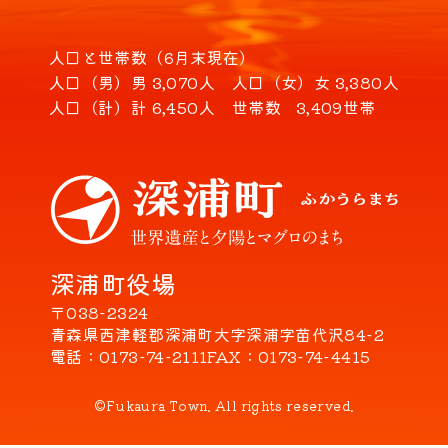
人口と世帯数（6月末現在）
人口（男）
男 3,070人
人口（女）
女 3,380人
人口（計）
計 6,450人
世帯数
3,409世帯
深浦町役場
〒038-2324
青森県西津軽郡深浦町大字深浦字苗代沢84-2
電話
0173-74-2111
FAX
0173-74-4415
©Fukaura Town. All rights reserved.