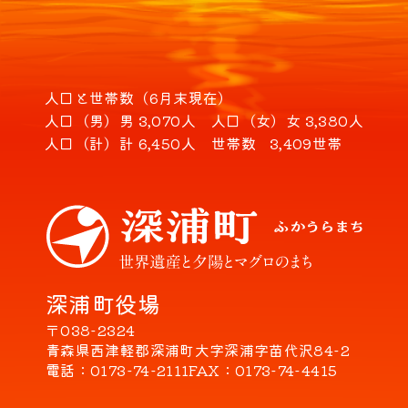
人口と世帯数（6月末現在）
人口（男）
男 3,070人
人口（女）
女 3,380人
人口（計）
計 6,450人
世帯数
3,409世帯
深浦町役場
〒038-2324
青森県西津軽郡深浦町大字深浦字苗代沢84-2
電話
0173-74-2111
FAX
0173-74-4415