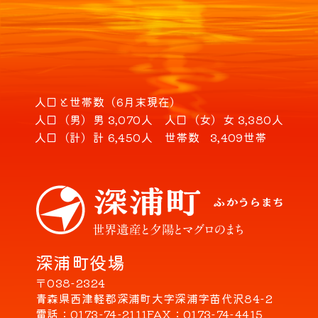
人口と世帯数（6月末現在）
人口（男）
男 3,070人
人口（女）
女 3,380人
人口（計）
計 6,450人
世帯数
3,409世帯
深浦町役場
〒038-2324
青森県西津軽郡深浦町大字深浦字苗代沢84-2
電話
0173-74-2111
FAX
0173-74-4415