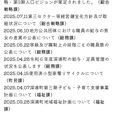
略・第3期人口ビジョンが策定されました。
（
総合
戦略課
）
2025.07.11
第三セクター等経営健全化方針及び取
組状況について
（
総合戦略課
）
2025.06.10
地方公共団体における職員の給与の男
女の差異の公表について
（
総務課
）
2025.05.22
等級及び職制上の段階ごとの職員数の
公表について
（
総務課
）
2025.04.28
令和６年度深浦町の給与・定員管理の
状況を公表します
（
総務課
）
2025.04.15
使用済小型家電リサイクルについて
（
町民課
）
2025.04.07
深浦町第三期子ども・子育て支援事業
計画について
（
福祉課
）
2025.03.28
深浦町地域福祉計画について
（
福祉
課
）