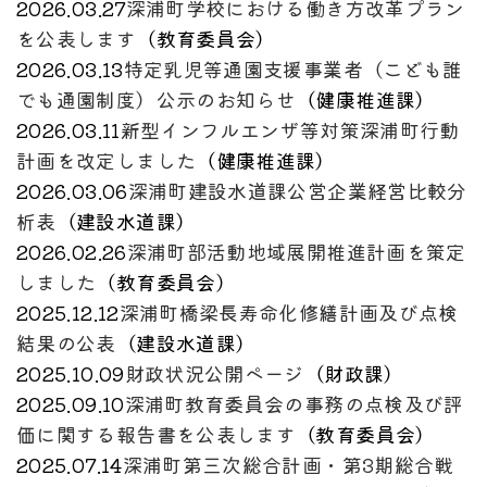
2026.03.27
深浦町学校における働き方改革プラン
を公表します
（
教育委員会
）
2026.03.13
特定乳児等通園支援事業者（こども誰
でも通園制度）公示のお知らせ
（
健康推進課
）
2026.03.11
新型インフルエンザ等対策深浦町行動
計画を改定しました
（
健康推進課
）
2026.03.06
深浦町建設水道課公営企業経営比較分
析表
（
建設水道課
）
2026.02.26
深浦町部活動地域展開推進計画を策定
しました
（
教育委員会
）
2025.12.12
深浦町橋梁長寿命化修繕計画及び点検
結果の公表
（
建設水道課
）
2025.10.09
財政状況公開ページ
（
財政課
）
2025.09.10
深浦町教育委員会の事務の点検及び評
価に関する報告書を公表します
（
教育委員会
）
2025.07.14
深浦町第三次総合計画・第3期総合戦