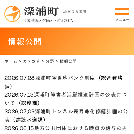
情報公開
ホーム
カテゴリ
分野
情報公開
2026.07.28
深浦町空き地バンク制度
（
総合戦略
課
）
2026.07.13
深浦町障害者活躍推進計画の公表につ
いて
（
総務課
）
2026.07.09
深浦町トンネル長寿命化修繕計画の公
表
（
建設水道課
）
2026.06.15
地方公共団体における職員の給与の男