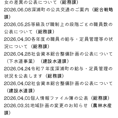
女の差異の公表について
（
総務課
）
2026.06.08
深浦町の公共交通のご案内
（
総合戦略
課
）
2026.05.25
等級及び職制上の段階ごとの職員数の
公表について
（
総務課
）
2026.04.30
各年度の職員の給与・定員管理等の状
況について
（
総務課
）
2026.04.28
社会資本総合整備計画の公表について
（下水道事業）
（
建設水道課
）
2026.04.24
令和７年度深浦町の給与・定員管理の
状況を公表します
（
総務課
）
2026.04.02
社会資本総合整備計画の公表について
（
建設水道課
）
2026.04.01
個人情報ファイル簿の公表
（
総務課
）
2026.03.31
地域計画の変更のお知らせ
（
農林水産
課
）