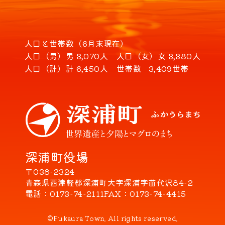
人口と世帯数（6月末現在）
人口（男）
男 3,070人
人口（女）
女 3,380人
人口（計）
計 6,450人
世帯数
3,409世帯
深浦町役場
〒038-2324
青森県西津軽郡深浦町大字深浦字苗代沢84-2
電話
0173-74-2111
FAX
0173-74-4415
©Fukaura Town. All rights reserved.