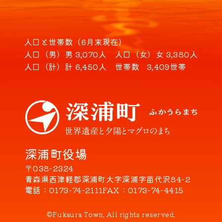
人口と世帯数（6月末現在）
人口（男）
男 3,070人
人口（女）
女 3,380人
人口（計）
計 6,450人
世帯数
3,409世帯
深浦町役場
〒038-2324
青森県西津軽郡深浦町大字深浦字苗代沢84-2
電話
0173-74-2111
FAX
0173-74-4415
©Fukaura Town. All rights reserved.