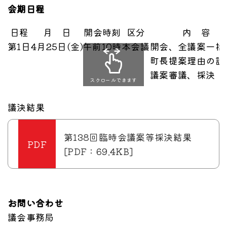
会期日程
日程
月 日
開会時刻
区分
内 容
第1日
4月25日(金)
午前10時
本会議
開会、全議案一括
町長提案理由の説
議案審議、採決
スクロールできます
議決結果
第138回臨時会議案等採決結果
[PDF：69.4KB]
お問い合わせ
議会事務局