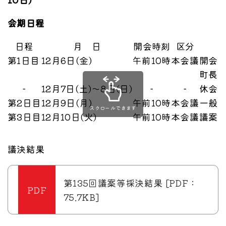
会期日程
日程
月 日
開会時刻
区分
第1日目
12月6日(金)
午前10時
本会議
開会
町長
−
12月7日(土)～8日(日)
−
−
休会
第2日目
12月9日(月)
午前10時
本会議
一般質
スクロールできます
第3日目
12月10日(火)
午前10時
本会議
議案
議決結果
第135回議案等採決結果 [PDF：
75.7KB]