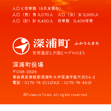
人口と世帯数（6月末現在）
人口（男）
男 3,070人
人口（女）
女 3,380人
人口（計）
計 6,450人
世帯数
3,409世帯
深浦町役場
〒038-2324
青森県西津軽郡深浦町大字深浦字苗代沢84-2
電話
0173-74-2111
FAX
0173-74-4415
©Fukaura Town. All rights reserved.