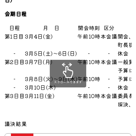
会期日程
日程
月 日
開会時刻
区分
第1日目
3月4日(金)
午前10時
本会議
開会、
町長提
−
3月5日(土)～6日(日)
−
−
休会
第2日目
3月7日(月)
午前10時
本会議
一般質
予算に
−
3月8日(火)～9日(水)
午前10時
−
予算に
スクロールできます
−
3月10日(木)
−
−
休会
第3日目
3月11日(金)
午前10時
本会議
委員長
採決、
議決結果