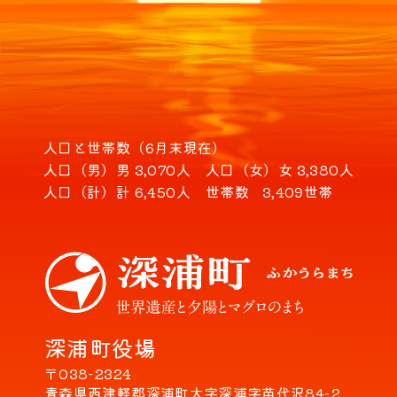
人口と世帯数（6月末現在）
人口（男）
男 3,070人
人口（女）
女 3,380人
人口（計）
計 6,450人
世帯数
3,409世帯
深浦町役場
〒038-2324
青森県西津軽郡深浦町大字深浦字苗代沢84-2