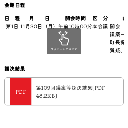
会期日程
日 程
月 日
開会時間
区 分
第1日
11月30日（月）
午前10時00分
本会議
開会
議案一
町長提
質疑、
スクロールできます
議決結果
第109回議案等採決結果[PDF：
48.2KB]