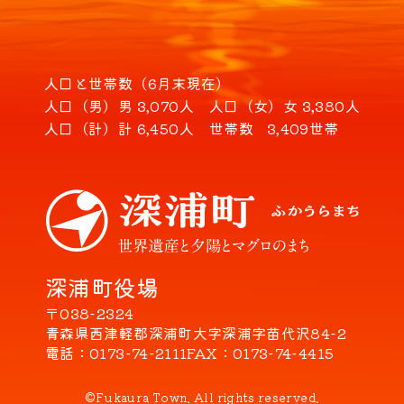
人口と世帯数（6月末現在）
人口（男）
男 3,070人
人口（女）
女 3,380人
人口（計）
計 6,450人
世帯数
3,409世帯
深浦町役場
〒038-2324
青森県西津軽郡深浦町大字深浦字苗代沢84-2
電話
0173-74-2111
FAX
0173-74-4415
©Fukaura Town. All rights reserved.