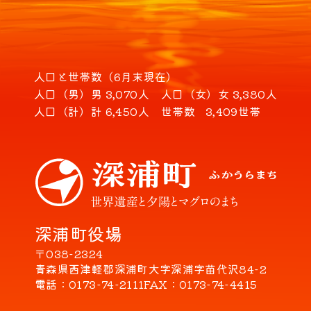
人口と世帯数（6月末現在）
人口（男）
男 3,070人
人口（女）
女 3,380人
人口（計）
計 6,450人
世帯数
3,409世帯
深浦町役場
〒038-2324
青森県西津軽郡深浦町大字深浦字苗代沢84-2
電話
0173-74-2111
FAX
0173-74-4415