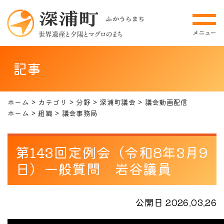
記事
ホーム
カテゴリ
分野
深浦町議会
議会動画配信
ホーム
組織
議会事務局
第143回定例会（令和8年3月9
日）一般質問 岩谷議員
公開日 2026.03.26