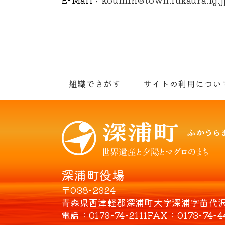
組織でさがす
サイトの利用につい
深浦町役場
〒038-2324
青森県西津軽郡深浦町大字深浦字苗代沢8
電話
0173-74-2111
FAX
0173-74-4