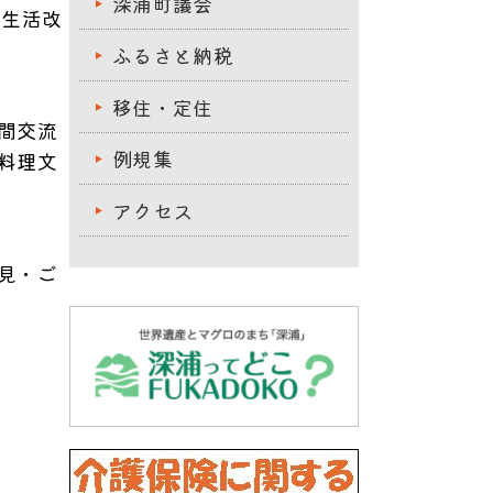
深浦町議会
食生活改
ふるさと納税
移住・定住
間交流
例規集
料理文
アクセス
見・ご