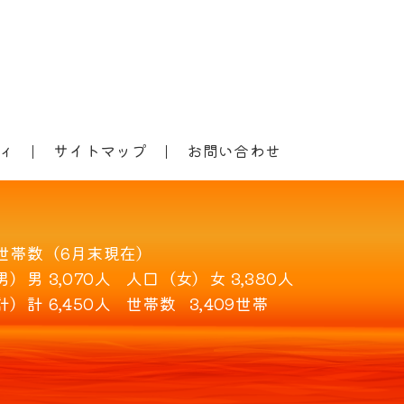
ィ
サイトマップ
お問い合わせ
世帯数（6月末現在）
男）
男 3,070人
人口（女）
女 3,380人
計）
計 6,450人
世帯数
3,409世帯