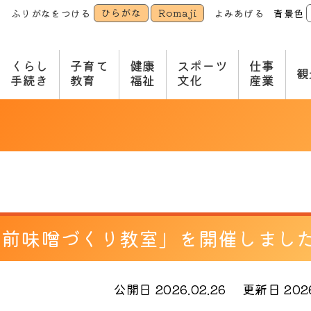
ひらがな
Romaji
ふりがなをつける
よみあげる
背景色
本
文
へ
くらし
子育て
健康
スポーツ
仕事
観
手続き
教育
福祉
文化
産業
手前味噌づくり教室」を開催しまし
公開日 2026.02.26
更新日 2026