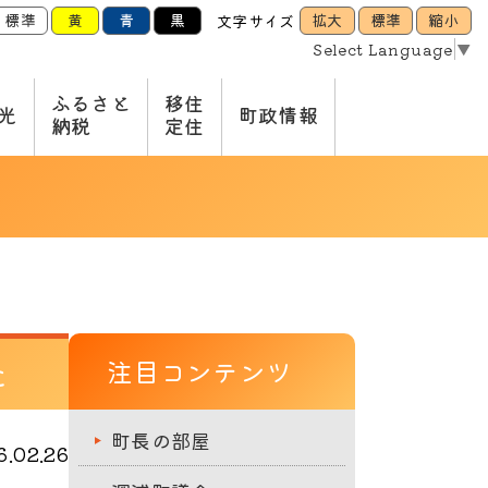
標準
黄
青
黒
拡大
標準
縮小
文字サイズ
Select Language
▼
ふるさと
移住
光
町政情報
納税
定住
た
注目コンテンツ
町長の部屋
.02.26