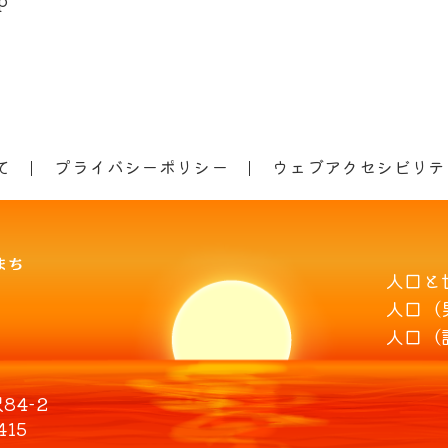
て
プライバシーポリシー
ウェブアクセシビリテ
人口と
人口（
人口（
4-2
415