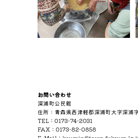
お問い合わせ
深浦町公民館
住所
：青森県西津軽郡深浦町大字深浦字中
TEL
：0173-74-2031
FAX
：0173-82-0858
E-Mail
：
koumin@town.fukaura.lg.j