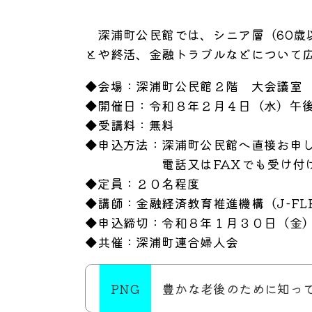
深浦町公民館では、シニア層（60歳以
とや終活、金融トラブルなどについて
◆会場：深浦町公民館２階 大会議室
◆開催日：令和８年２月４日（水）午
◆受講料：無料
◆申込方法：深浦町公民館へ直接お申
電話又はFAXでも受け付け
◆定員：２０名程度
◆講師：金融経済教育推進機構（J-FL
◆申込締切：令和８年１月３０日（金
◆共催：深浦町連合婦人会
豊かな老後のために知ってお