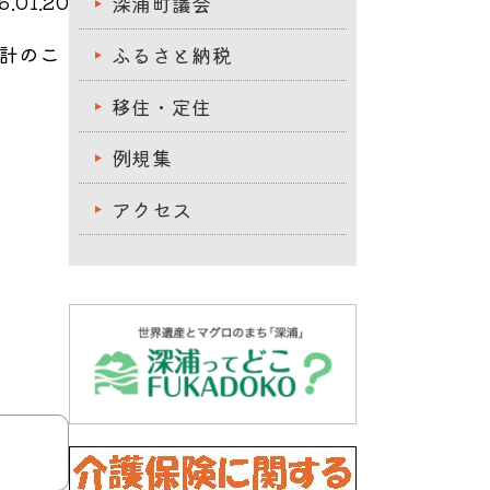
.01.20
深浦町議会
計のこ
ふるさと納税
移住・定住
例規集
アクセス