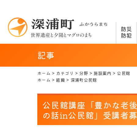
防災
防犯
記事
ホーム
カテゴリ
分野
施設案内
公民館
ホーム
組織
深浦町公民館
公民館講座「豊かな老
の話in公民館」受講者