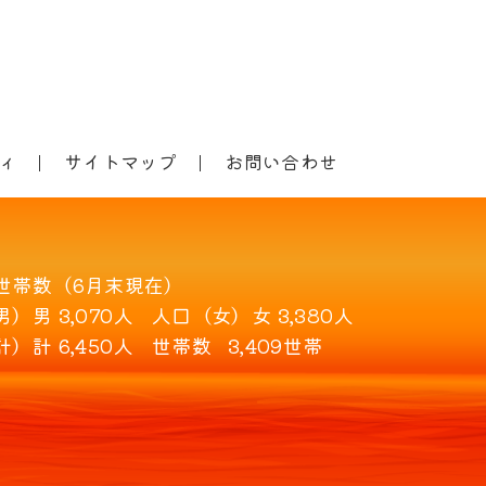
ィ
サイトマップ
お問い合わせ
世帯数（6月末現在）
男）
男 3,070人
人口（女）
女 3,380人
計）
計 6,450人
世帯数
3,409世帯