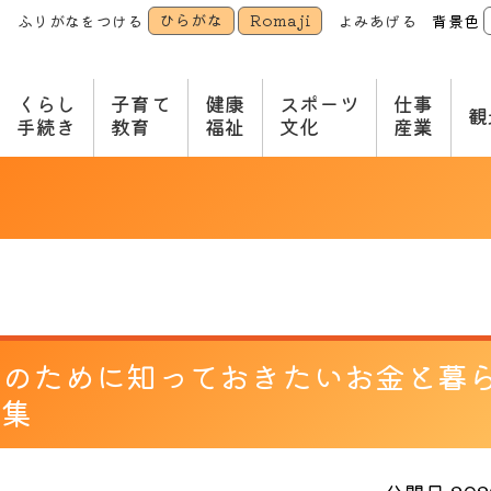
ひらがな
Romaji
ふりがなをつける
よみあげる
背景色
本
文
へ
くらし
子育て
健康
スポーツ
仕事
観
手続き
教育
福祉
文化
産業
後のために知っておきたいお金と暮
募集