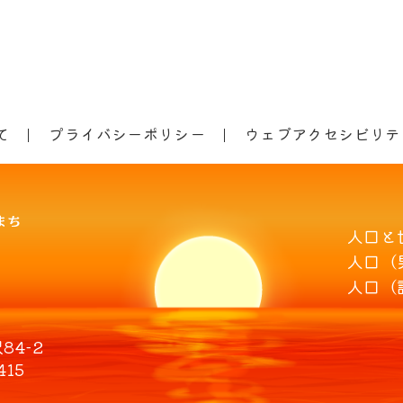
て
プライバシーポリシー
ウェブアクセシビリテ
人口と
人口（
人口（
4-2
415