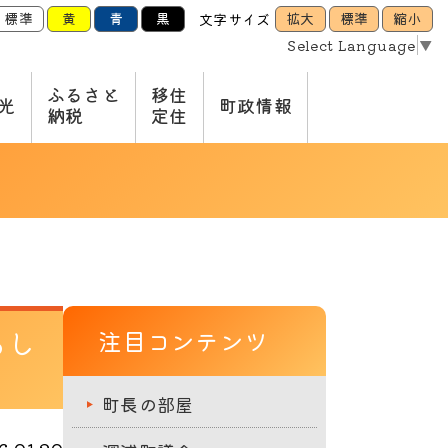
標準
黄
青
黒
拡大
標準
縮小
文字サイズ
Select Language
▼
ふるさと
移住
光
町政情報
納税
定住
らし
注目コンテンツ
町長の部屋