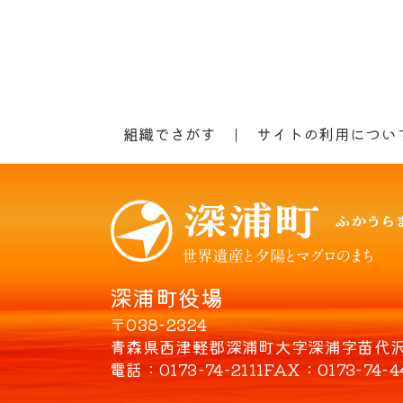
組織でさがす
サイトの利用につい
深浦町役場
〒038-2324
青森県西津軽郡深浦町大字深浦字苗代沢8
電話
0173-74-2111
FAX
0173-74-4