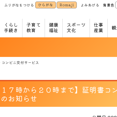
ひらがな
Romaji
ふりがなをつける
よみあげる
背景色
本
文
へ
くらし
子育て
健康
スポーツ
仕事
観
手続き
教育
福祉
文化
産業
コンビニ交付サービス
日１７時から２０時まで】証明書コ
止のお知らせ