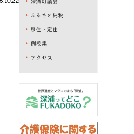
.10.22
深浦町議会
ふるさと納税
移住・定住
例規集
アクセス