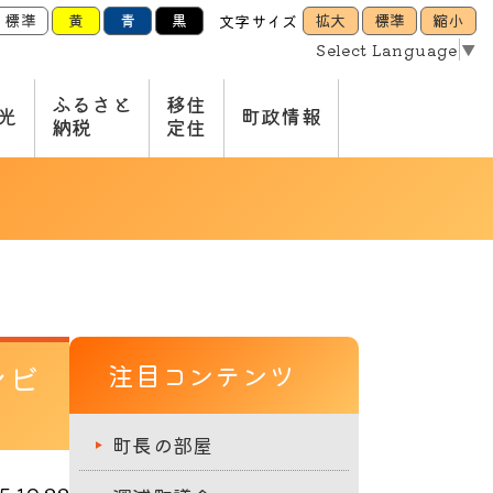
標準
黄
青
黒
拡大
標準
縮小
文字サイズ
Select Language
▼
ふるさと
移住
光
町政情報
納税
定住
ンビ
注目コンテンツ
町長の部屋