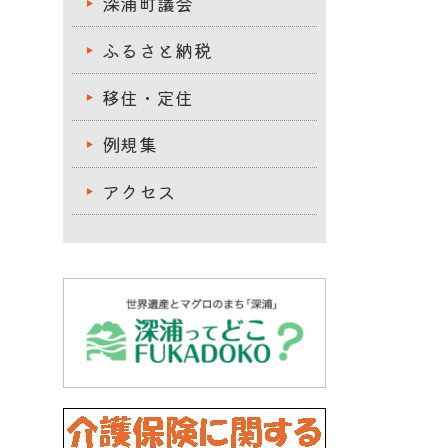
深浦町議会
ふるさと納税
移住・定住
例規集
アクセス