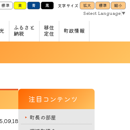
標準
黄
青
黒
拡大
標準
縮小
文字サイズ
Select Language
▼
ふるさと
移住
光
町政情報
納税
定住
注目コンテンツ
町長の部屋
.09.18