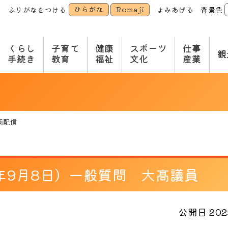
ひらがな
Romaji
ふりがなをつける
よみあげる
背景色
本
文
へ
くらし
子育て
健康
スポーツ
仕事
観
手続き
教育
福祉
文化
産業
画配信
7年9月8日）一般質問 大髙議員
公開日 2025