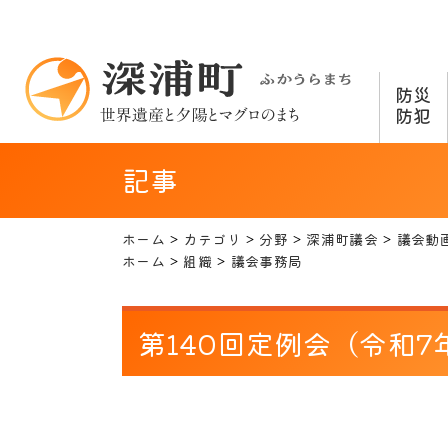
防災
防犯
記事
ホーム
カテゴリ
分野
深浦町議会
議会動
ホーム
組織
議会事務局
第140回定例会（令和