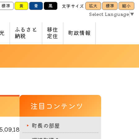
標準
黄
青
黒
拡大
標準
縮小
文字サイズ
Select Language
▼
ふるさと
移住
光
町政情報
納税
定住
注目コンテンツ
町長の部屋
.09.18