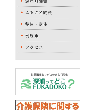
深浦町議会
ふるさと納税
移住・定住
例規集
アクセス