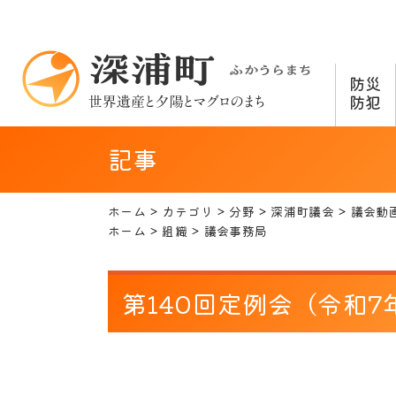
防災
防犯
記事
ホーム
カテゴリ
分野
深浦町議会
議会動
ホーム
組織
議会事務局
第140回定例会（令和