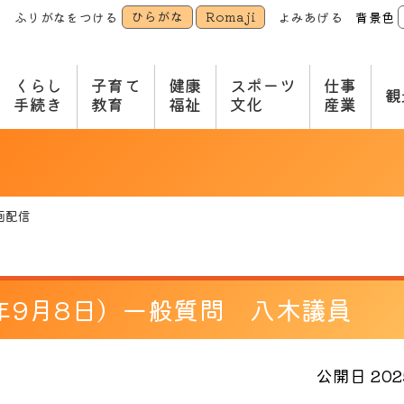
ひらがな
Romaji
ふりがなをつける
よみあげる
背景色
本
文
へ
くらし
子育て
健康
スポーツ
仕事
観
手続き
教育
福祉
文化
産業
画配信
7年9月8日）一般質問 八木議員
公開日 2025