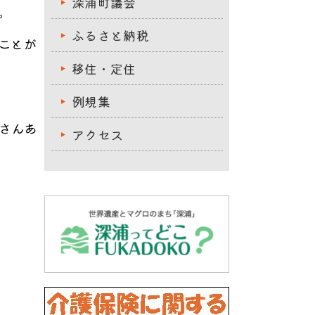
深浦町議会
。
ふるさと納税
ことが
移住・定住
例規集
さんあ
アクセス