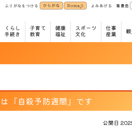
ひらがな
Romaji
ふりがなをつける
よみあげる
背景色
本
文
へ
くらし
子育て
健康
スポーツ
仕事
観
手続き
教育
福祉
文化
産業
日は『自殺予防週間』です
公開日 2025