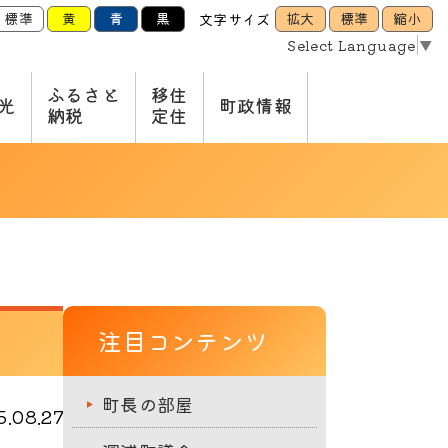
標準
黄
青
黒
拡大
標準
縮小
文字サイズ
Select Language
▼
ふるさと
移住
光
町政情報
納税
定住
注目コンテンツ
町長の部屋
.08.27