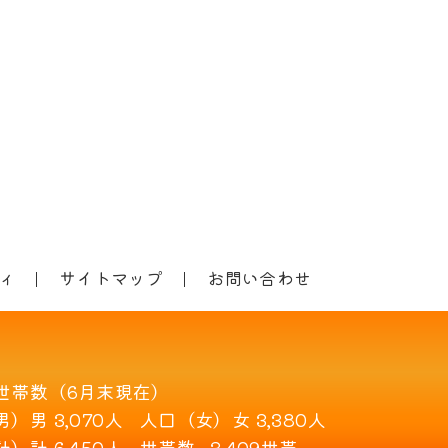
ィ
サイトマップ
お問い合わせ
世帯数（6月末現在）
男）
男 3,070人
人口（女）
女 3,380人
計）
計 6,450人
世帯数
3,409世帯