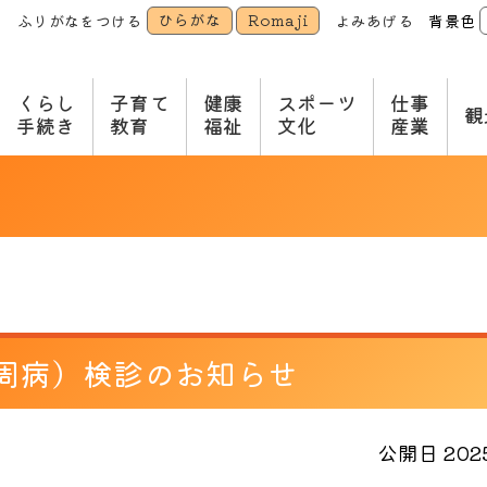
ひらがな
Romaji
ふりがなをつける
よみあげる
背景色
本
文
へ
くらし
子育て
健康
スポーツ
仕事
観
手続き
教育
福祉
文化
産業
周病）検診のお知らせ
公開日 2025