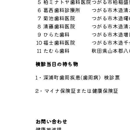
5
柏ミナトヤ歯科医院
つがる市柏稲盛
6
葛西歯科診療所
つがる市木造清
7
菊池歯科医院
つがる市木造曙
8
清藤歯科医院
つがる市木造清
9
ひらた歯科
つがる市木造増田
10
福士歯科医院
つがる市木造千代
11
たむら歯科
秋田県山本郡八
検診当日の持ち物
1・深浦町歯周疾患(歯周病）検診
2・マイナ保険証または健康保険証
お問い合わせ
健康推進課