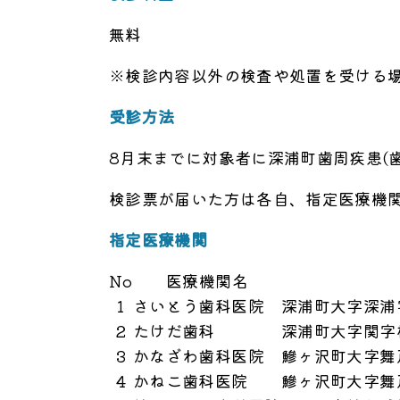
無料
※検診内容以外の検査や処置を受ける
受診方法
8月末までに対象者に深浦町歯周疾患(
検診票が届いた方は各自、指定医療機
指定医療機関
No
医療機関名
1
さいとう歯科医院
深浦町大字深浦字
2
たけだ歯科
深浦町大字関字栃
3
かなざわ歯科医院
鰺ヶ沢町大字舞戸
4
かねこ歯科医院
鰺ヶ沢町大字舞戸