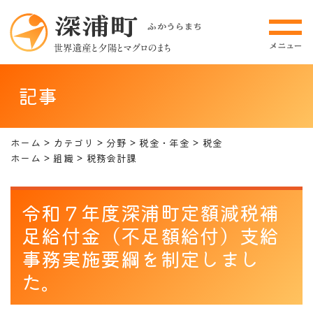
記事
ホーム
カテゴリ
分野
税金・年金
税金
ホーム
組織
税務会計課
令和７年度深浦町定額減税補
足給付金（不足額給付）支給
事務実施要綱を制定しまし
た。