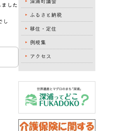
深浦町議会
しました
ふるさと納税
でし
移住・定住
例規集
アクセス