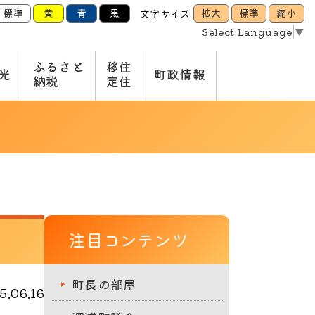
標準
黄
青
黒
拡大
標準
縮小
文字サイズ
Select Language
▼
ふるさと
移住
光
町政情報
納税
定住
注目コンテンツ
町長の部屋
.06.16