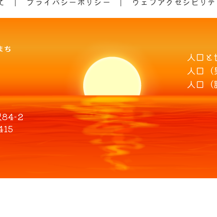
て
プライバシーポリシー
ウェブアクセシビリテ
人口と
人口（
人口（
4-2
415