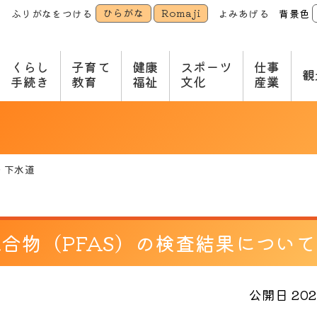
ひらがな
Romaji
ふりがなをつける
よみあげる
背景色
本
文
へ
くらし
子育て
健康
スポーツ
仕事
観
手続き
教育
福祉
文化
産業
・下水道
合物（PFAS）の検査結果について
公開日 2025