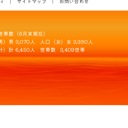
ィ
サイトマップ
お問い合わせ
世帯数（6月末現在）
男）
男 3,070人
人口（女）
女 3,380人
計）
計 6,450人
世帯数
3,409世帯