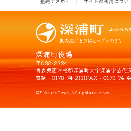
組織でさがす
サイトの利用につい
深浦町役場
〒038-2324
青森県西津軽郡深浦町大字深浦字苗代沢8
電話
0173-74-2111
FAX
0173-74-4
©Fukaura Town. All rights reserved.