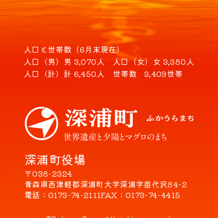
人口と世帯数（6月末現在）
人口（男）
男 3,070人
人口（女）
女 3,380人
人口（計）
計 6,450人
世帯数
3,409世帯
深浦町役場
〒038-2324
青森県西津軽郡深浦町大字深浦字苗代沢84-2
電話
0173-74-2111
FAX
0173-74-4415