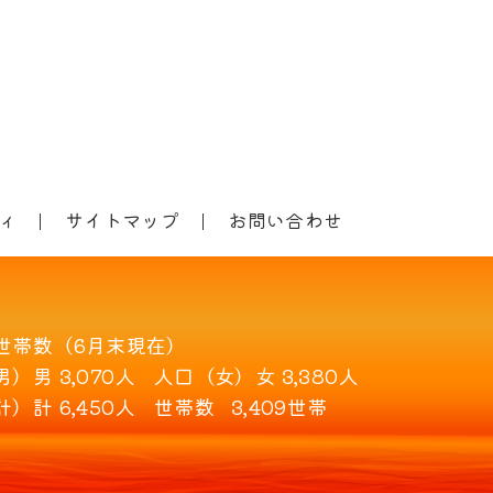
ィ
サイトマップ
お問い合わせ
世帯数（6月末現在）
男）
男 3,070人
人口（女）
女 3,380人
計）
計 6,450人
世帯数
3,409世帯