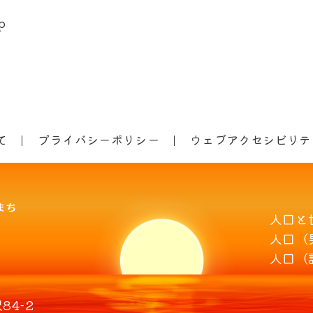
p
て
プライバシーポリシー
ウェブアクセシビリテ
人口と
人口（
人口（
4-2