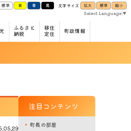
標準
黄
青
黒
拡大
標準
縮小
文字サイズ
Select Language
▼
ふるさと
移住
光
町政情報
納税
定住
注目コンテンツ
町長の部屋
.05.29