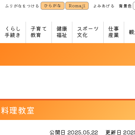
ひらがな
Romaji
ふりがなをつける
よみあげる
背景色
本
文
へ
くらし
子育て
健康
スポーツ
仕事
観
手続き
教育
福祉
文化
産業
！料理教室
公開日 2025.05.22
更新日 2025