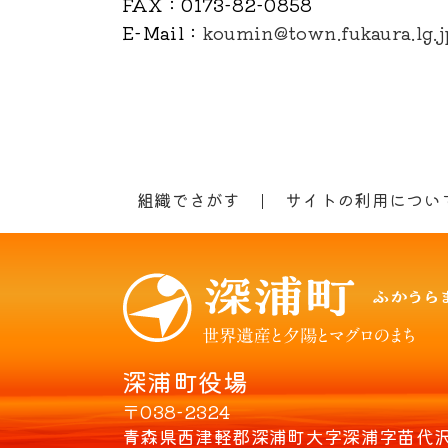
FAX
：0173-82-0858
E-Mail
：
koumin@town.fukaura.lg.j
組織でさがす
サイトの利用につい
深浦町役場
〒038-2324
青森県西津軽郡深浦町大字深浦字苗代沢8