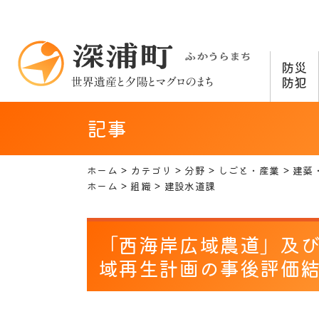
防災
防犯
記事
ホーム
カテゴリ
分野
しごと・産業
建築
ホーム
組織
建設水道課
「西海岸広域農道」及び
域再生計画の事後評価