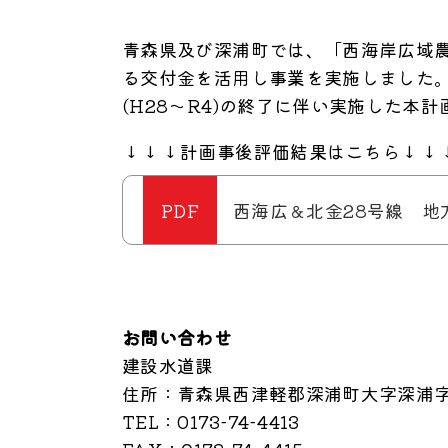
青森県及び深浦町では、「西海岸広域農
る交付金を活用し事業を実施しました
(H28～R4)の終了に伴い実施した本
↓↓↓計画事後評価結果はこちら↓↓
西海広＆北金28号線 地方
お問い合わせ
建設水道課
住所
：青森県西津軽郡深浦町大字深浦字
TEL
：0173-74-4413