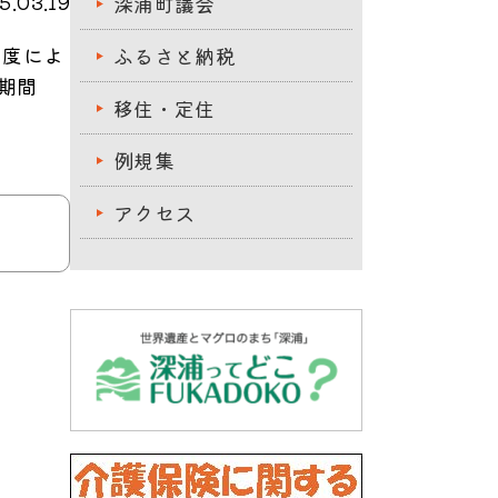
.03.19
深浦町議会
制度によ
ふるさと納税
期間
移住・定住
例規集
アクセス