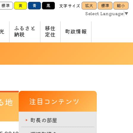
標準
黄
青
黒
拡大
標準
縮小
文字サイズ
Select Language
▼
ふるさと
移住
光
町政情報
納税
定住
る地
注目コンテンツ
町長の部屋