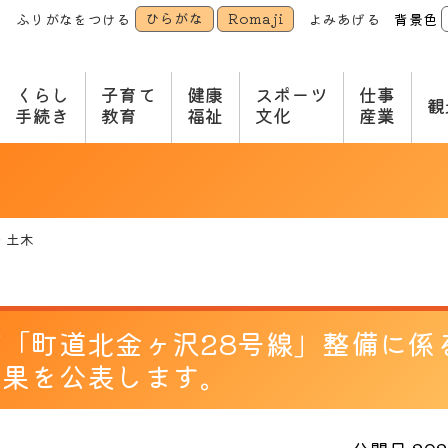
ひらがな
Romaji
ふりがなをつける
よみあげる
背景色
本
文
へ
くらし
子育て
健康
スポーツ
仕事
観
手続き
教育
福祉
文化
産業
・土木
「町道北金ヶ沢28号線」整備に係
結果を公表します。