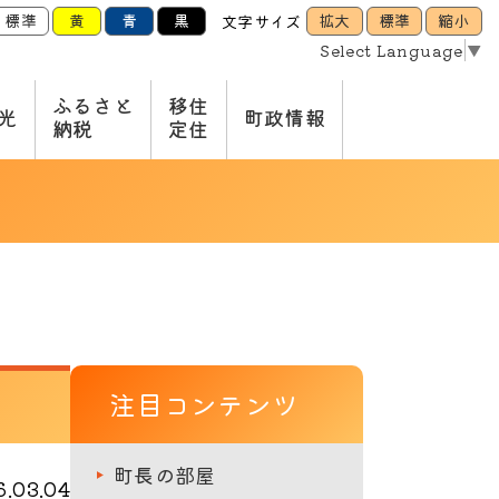
標準
黄
青
黒
拡大
標準
縮小
文字サイズ
Select Language
▼
ふるさと
移住
光
町政情報
納税
定住
注目コンテンツ
町長の部屋
.03.04