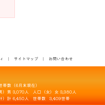
ィ
サイトマップ
お問い合わせ
世帯数（6月末現在）
男）
男 3,070人
人口（女）
女 3,380人
計）
計 6,450人
世帯数
3,409世帯