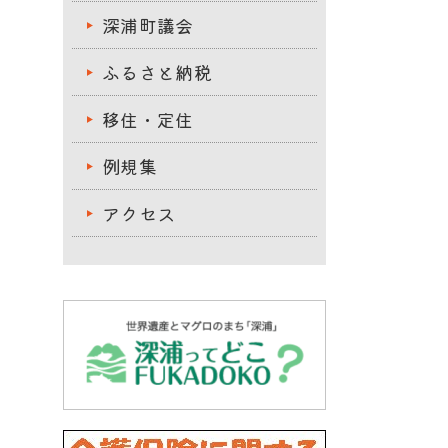
深浦町議会
ふるさと納税
移住・定住
例規集
アクセス