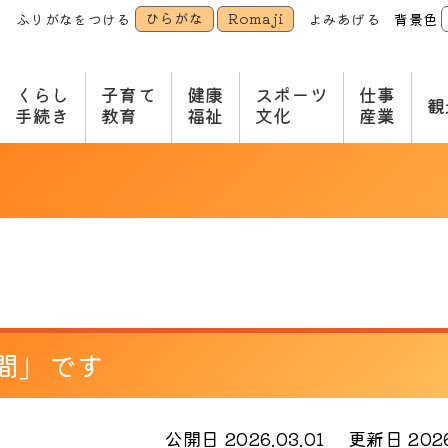
ひらがな
Romaji
ふりがなをつける
よみあげる
背景色
本
文
へ
くらし
子育て
健康
スポーツ
仕事
観
手続き
教育
福祉
文化
産業
間」です
公開日 2026.03.01
更新日 2026