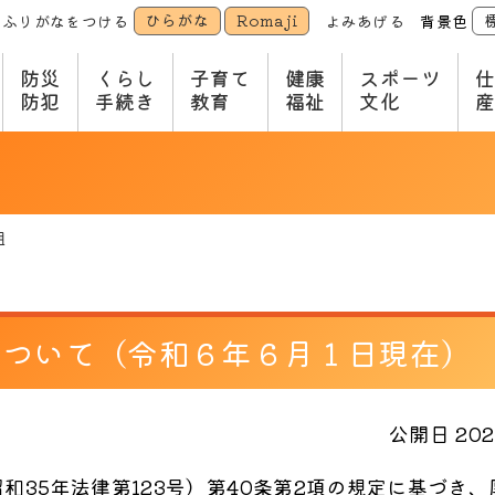
ひらがな
Romaji
ふりがなをつける
よみあげる
背景色
防災
くらし
子育て
健康
スポーツ
防犯
手続き
教育
福祉
文化
組
について（令和６年６月１日現在）
公開日 2025
35年法律第123号）第40条第2項の規定に基づき、