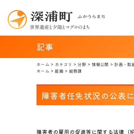
本
文
へ
記事
ホーム
カテゴリ
分野
情報公開
計画・取
ホーム
組織
総務課
障害者任免状況の公表
障害者の雇用の促進等に関する法律（昭和