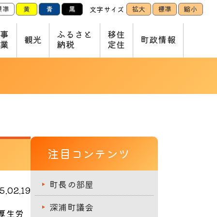
標準
黄
青
黒
拡大
標準
縮小
文字サイズ
仕事
ふるさと
移住
観光
町政情報
産業
納税
定住
注目コンテンツ
町長の部屋
.02.19
深浦町議会
厚生労