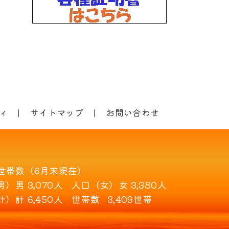
ィ
サイトマップ
お問い合わせ
世帯数（6月末現在）
男）
男 3,070人
人口（女）
女 3,380人
計）
計 6,450人
世帯数
3,409世帯