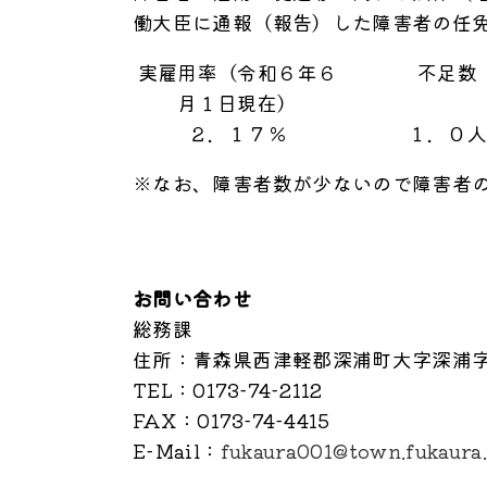
働大臣に通報（報告）した障害者の任
実雇用率（令和６年６
不足数
月１日現在）
２．１７％
１．０
※なお、障害者数が少ないので障害者
お問い合わせ
総務課
住所
：青森県西津軽郡深浦町大字深浦字
TEL
：0173-74-2112
FAX
：0173-74-4415
E-Mail
：
fukaura001@town.fukaura.