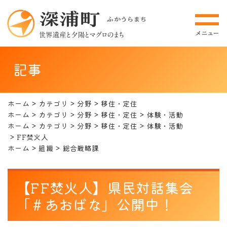
記事
ホーム
カテゴリ
分野
移住・定住
ホーム
カテゴリ
分野
移住・定住
体験・活動
ホーム
カテゴリ
分野
移住・定住
体験・活動
FF焚火人
ホーム
組織
総合戦略課
【FF焚火人】県民対話集会
「＃あおばな」公開中！