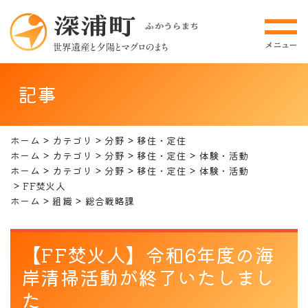
記事
ホーム
カテゴリ
分野
移住・定住
ホーム
カテゴリ
分野
移住・定住
体験・活動
ホーム
カテゴリ
分野
移住・定住
体験・活動
FF焚火人
ホーム
組織
総合戦略課
【FF焚火人】令和6年度の海
岸清掃活動が終了いたしまし
た