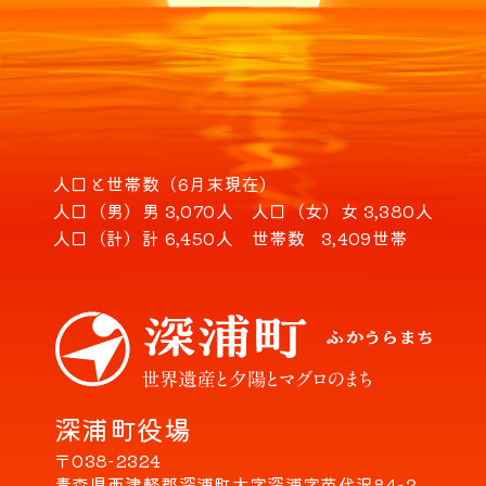
人口と世帯数（6月末現在）
人口（男）
男 3,070人
人口（女）
女 3,380人
人口（計）
計 6,450人
世帯数
3,409世帯
深浦町役場
〒038-2324
青森県西津軽郡深浦町大字深浦字苗代沢84-2