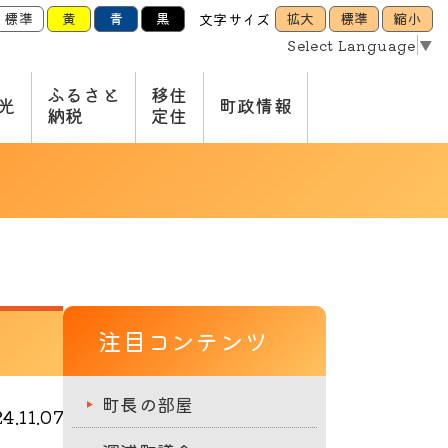
標準
黄
青
黒
拡大
標準
縮小
文字サイズ
Select Language
▼
ふるさと
移住
光
町政情報
納税
定住
注目コンテンツ
町長の部屋
.11.07