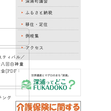
深浦町議会
ふるさと納税
移住・定住
例規集
アクセス
ェスティバル／
十八回白神童
会[PDF：
ッチング