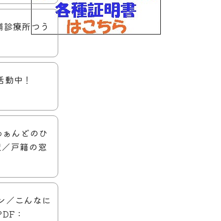
深浦診療所つう
会活動中！
／わぁんどのひ
記／戸籍の窓
オン／こんなに
DF：