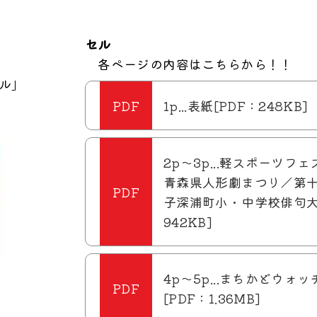
セル
各ページの内容はこちらから！！
ル」
1p...表紙[PDF：248KB]
2p～3p...軽スポーツフ
青森県人形劇まつり／第
子深浦町小・中学校俳句大
942KB]
4p～5p...まちかどウォ
[PDF：1.36MB]