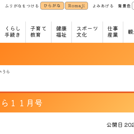
ひらがな
Romaji
ふりがなをつける
よみあげる
背景色
本
文
へ
くらし
子育て
健康
スポーツ
仕事
観
手続き
教育
福祉
文化
産業
かうら
うら１１月号
公開日 2024