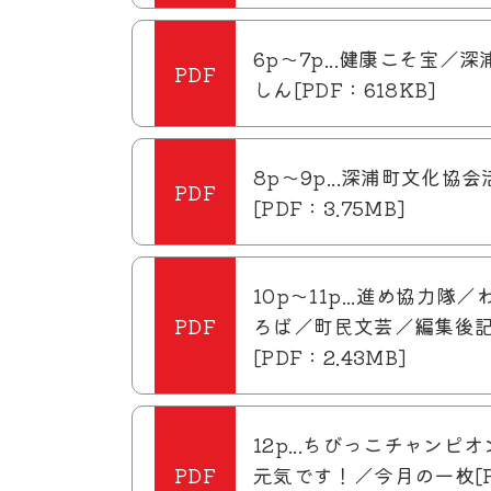
6p～7p...健康こそ宝／
しん[PDF：618KB]
8p～9p...深浦町文化協
[PDF：3.75MB]
10p～11p...進め協力隊
ろば／町民文芸／編集後
[PDF：2.43MB]
12p...ちびっこチャンピ
元気です！／今月の一枚[P