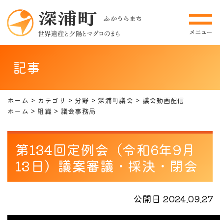
記事
ホーム
カテゴリ
分野
深浦町議会
議会動画配信
ホーム
組織
議会事務局
第134回定例会（令和6年9月
13日）議案審議・採決・閉会
公開日 2024.09.27